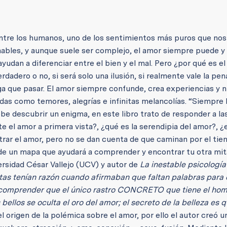
entre los humanos, uno de los sentimientos más puros que nos
ginables, y aunque suele ser complejo, el amor siempre puede y
yudan a diferenciar entre el bien y el mal. Pero ¿por qué es el
adero o no, si será solo una ilusión, si realmente vale la pen
enga que pasar. El amor siempre confunde, crea experiencias y 
das como temores, alegrías e infinitas melancolías. “Siempre
e descubrir un enigma, en este libro trato de responder a la
e el amor a primera vista?, ¿qué es la serendipia del amor?, ¿
trar el amor, pero no se dan cuenta de que caminan por el tie
e de un mapa que ayudará a comprender y encontrar tu otra mit
ersidad César Vallejo (UCV) y autor de
La inestable psicología
tas tenían razón cuando afirmaban que faltan palabras para 
e comprender que el único rastro CONCRETO que tiene el ho
bellos se oculta el oro del amor; el secreto de la belleza es 
 el origen de la polémica sobre el amor, por ello el autor creó