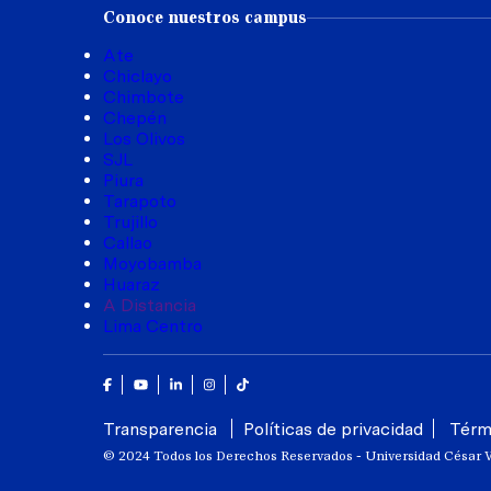
Conoce nuestros campus
Ate
Chiclayo
Chimbote
Chepén
Los Olivos
SJL
Piura
Tarapoto
Trujillo
Callao
Moyobamba
Huaraz
A Distancia
Lima Centro
Facebook
Youtube
Linkedin
Instagram
Tik Tok
Transparencia
Políticas de privacidad
Térm
© 2024 Todos los Derechos Reservados - Universidad César V