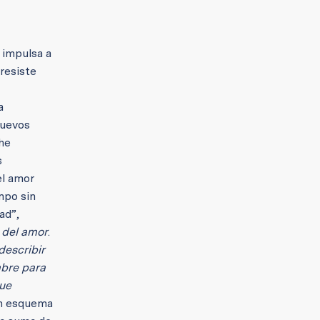
 impulsa a
 resiste
a
nuevos
 he
s
el amor
mpo sin
ad”,
 del amor
.
describir
mbre para
que
 un esquema