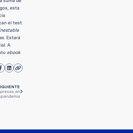
la suma de
gos, esta
cia
an el test
inestable
as. Estará
al. A
mato
ebook
IGUIENTE
mpresas en
spandemia