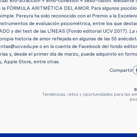
al: ero-atracción + emo-conexión = sexo-fusión. Mediante 
 es la FÓRMULA ARITMÉTICA DEL AMOR. Para algunos psicólo
mple. Pereyra ha sido reconocido con el Premio a la Excelen
instrumentos de evaluación psicométrica, entre los que destac
O y del test de las LÍNEAS (Fondo editorial UCV 2017).
La 
propia historia de amor reflejada en algunas de las 55 anécdot
entas@ucv.edu.pe o en la cuenta de Facebook del fondo editori
erías y, desde el primer día de marzo, puede adquirirlo en for
 Apple Store, entre otras.
Compartir
S
Tendencias, retos y oportunidades para las e
po