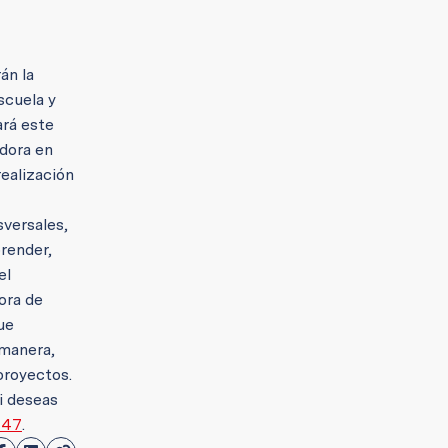
án la
scuela y
ará este
dora en
realización
sversales,
render,
el
ora de
ue
manera,
proyectos.
i deseas
447
.