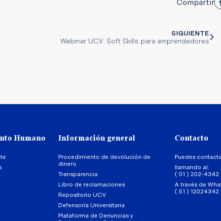
Compartir
SIGUIENTE
Webinar UCV: Soft Skills para emprendedores
ento Humano
Información general
Contacto
te
Procedimiento de devolución de
Puedes contact
dinero
s
llamando al:
Transparencia
( 01 ) 202-4342
Libro de reclamaciones
A través de Wha
( 51 ) 12024342
Repositorio UCV
Defensoría Universitaria
Plataforma de Denuncias y