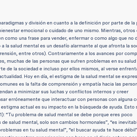
radigmas y división en cuanto a la definición por parte de la 
, bienestar emocional o cuidado de uno mismo. Mientras, otros
ven como una frase para vender, enfermar o como algo que no 
 a la salud mental es un desafío alarmante al que afronta la s
mprensión, entre otros). Contrariamente a los avances por com
es, muchas de las personas que sufren problemas en su salud
e de la sociedad e incluso por ellos mismos, al verse enfren
ctualidad. Hoy en día, el estigma de la salud mental se expre
munes es la falta de comprensión y empatía hacia las perso
iendan a minimizar sus luchas y conflictos internos y creer
sar erróneamente que interactuar con personas con alguna c
l estigma actual es su impacto en la búsqueda de ayuda. Esto 
21): “Tu problema de salud mental se debe porque eres poco
s de salud mental, solo son cambios hormonales”, “es inevitab
 problemas en tu salud mental”, “el buscar ayuda te hace débi