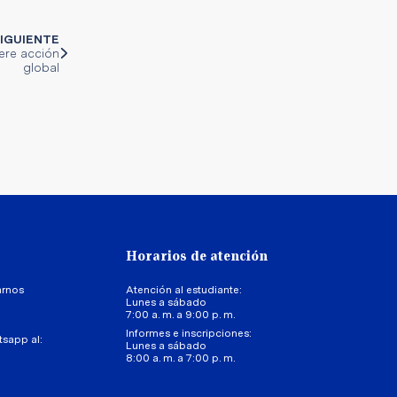
IGUIENTE
ere acción
global
Horarios de atención
arnos
Atención al estudiante:
Lunes a sábado
7:00 a. m. a 9:00 p. m.
Informes e inscripciones:
tsapp al:
Lunes a sábado
8:00 a. m. a 7:00 p. m.