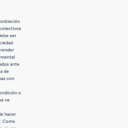
población.
 colectivos
debe ser
ociedad
prender
 mental
tados ante
sa de
nas con
ondición o
se ve
le hacer
l”. Como