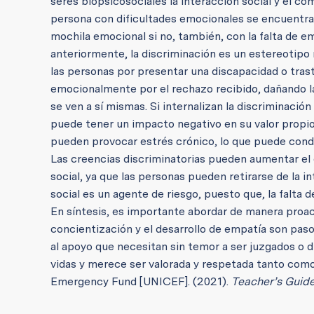
seres biopsicosociales la interacción social y el co
persona con dificultades emocionales se encuentra c
mochila emocional si no, también, con la falta de 
anteriormente, la discriminación es un estereotipo 
las personas por presentar una discapacidad o trast
emocionalmente por el rechazo recibido, dañando l
se ven a sí mismas. Si internalizan la discriminació
puede tener un impacto negativo en su valor propio
pueden provocar estrés crónico, lo que puede condu
Las creencias discriminatorias pueden aumentar el 
social, ya que las personas pueden retirarse de la i
social es un agente de riesgo, puesto que, la falta 
En síntesis, es importante abordar de manera proact
concientización y el desarrollo de empatía son pas
al apoyo que necesitan sin temor a ser juzgados o 
vidas y merece ser valorada y respetada tanto como 
Emergency Fund [UNICEF]. (2021).
Teacher’s Guide