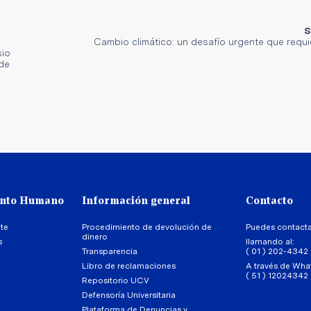
S
Cambio climático: un desafío urgente que requi
sio
 de
ento Humano
Información general
Contacto
te
Procedimiento de devolución de
Puedes contact
dinero
s
llamando al:
Transparencia
( 01 ) 202-4342
Libro de reclamaciones
A través de Wha
( 51 ) 12024342
Repositorio UCV
Defensoría Universitaria
Plataforma de Denuncias y