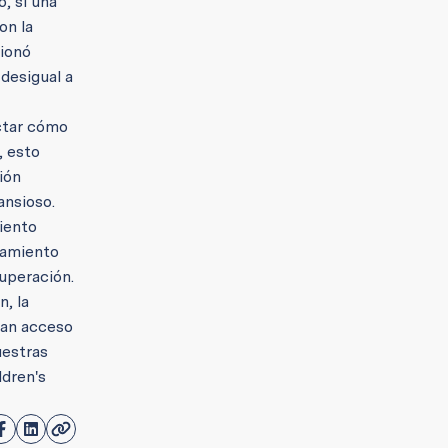
o, si una
on la
cionó
desigual a
ctar cómo
, esto
ión
ansioso.
iento
slamiento
cuperación.
, la
gan acceso
uestras
ldren's