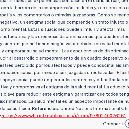
mpartir nuestras experiencias son base en el diario actuar, per
on la barrera de la incomprensión, su lucha ya no será solo c
empatía y los comentarios o miradas juzgadoras. Como se men
negativo, un estigma social que comprende un trato injusto o 
orno mental. Estas situaciones pueden influir y afectar más
a autoestima y las creencias discriminatorias que pueden afe
n y sienten que no tienen ningún valor debido a su salud mental
 y empeorar su salud mental. Las experiencias de discriminac
cir al desarrollo o empeoramiento de un cuadro depresivo o 
estrés percibido por los afectados y puede conducir al aislam
nteracción social por miedo a ser juzgadas o rechazadas. El ai
de apoyo social puede empeorar los síntomas y dificultar la re
iva y comprensiva el estigma de la salud mental. La educación
os clave para reducir este estigma y garantizar que todos ten
discriminados. La salud mental es un aspecto importante de n
la salud física.
Referencias:
United Nations International Chi
.
https://www.who.int/publications/i/item/9789240026261
Compartir