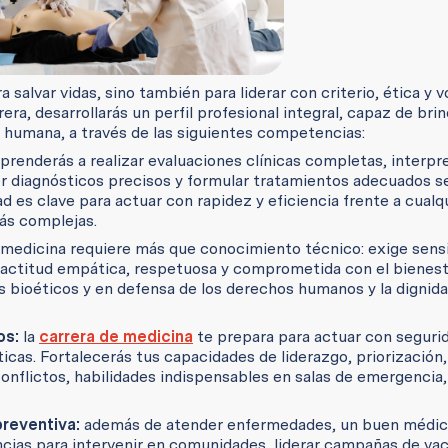
 salvar vidas, sino también para liderar con criterio, ética y 
era, desarrollarás un perfil profesional integral, capaz de brin
z humana, a través de las siguientes competencias:
prenderás a realizar evaluaciones clínicas completas, interpr
diagnósticos precisos y formular tratamientos adecuados s
ad es clave para actuar con rapidez y eficiencia frente a cualq
ás complejas.
 medicina requiere más que conocimiento técnico: exige sensi
na actitud empática, respetuosa y comprometida con el bienest
s bioéticos y en defensa de los derechos humanos y la dignida
os:
la
carrera de medicina
te prepara para actuar con seguri
cas. Fortalecerás tus capacidades de liderazgo, priorización, 
conflictos, habilidades indispensables en salas de emergencia
reventiva:
además de atender enfermedades, un buen médi
ncias para intervenir en comunidades, liderar campañas de va