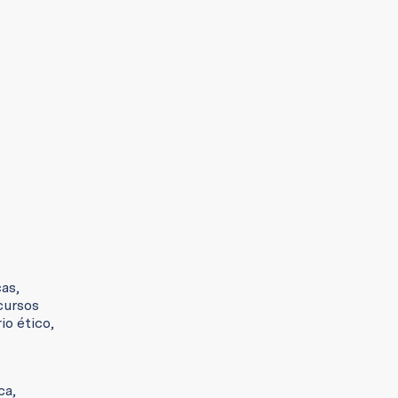
cas,
 cursos
io ético,
ca,