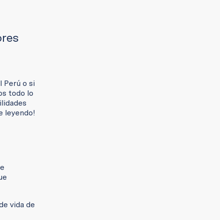
ores
 Perú o si
os todo lo
ilidades
ue leyendo!
de
ue
de vida de