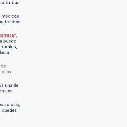
contribuir
de médicos
r, tendrás
Carrera
”,
ra puede
 rurales,
dad a
 de
 ellas
Es una de
con una
stro país,
, puedes