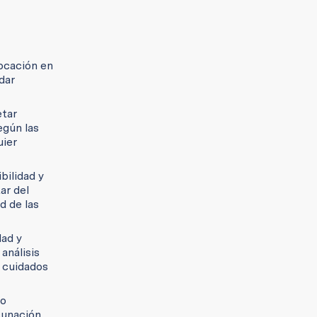
vocación en
dar
etar
egún las
uier
bilidad y
ar del
d de las
dad y
análisis
, cuidados
co
cunación,