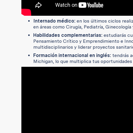
Internado médico:
en los últimos ciclos real
en áreas como Cirugía, Pediatría, Ginecología 
Habilidades complementarias:
estudiarás cu
Pensamiento Crítico y Emprendimiento e Inno
multidisciplinarios y liderar proyectos sanitari
Formación internacional en inglés:
tendrás a
Michigan, lo que multiplica tus oportunidades