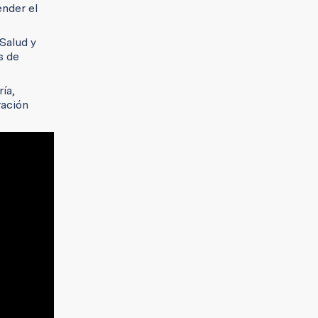
ender el
Salud y
s de
ía,
ración