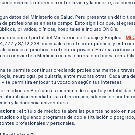
uede marcar la diferencia entre la vida y la muerte, así como 
gún datos del Ministerio de Salud, Perú presenta un déficit 
 de profesionales en este campo. Esto significa que, al egresa
licos, privados, clínicas, hospitales e incluso ONG’s.
cuerdo con el portal del Ministerio de Trabajo y Empleo: “
Mi 
,777 y S/ 12,238 mensuales en el sector público, y esta cif
zaciones o práctica en el sector privado. En áreas críticas o
 esto convierte a Medicina en una carrera con buena rentabili
ina te permite continuar creciendo profesionalmente a través
logía, neurología, psiquiatría, entre muchas otras. Cada una de
 y te permitirá enfocar tu vocación según tus intereses.
ser médico en Perú aún es sinónimo de respeto y estabilidad. 
n laboral casi inmediata tras el internado, además de contar 
édica y la docencia universitaria.
acional:
el título de médico te abre las puertas no solo en nue
studios o siguiendo programas de doble titulación o posgrado
izontes profesionales y personales.