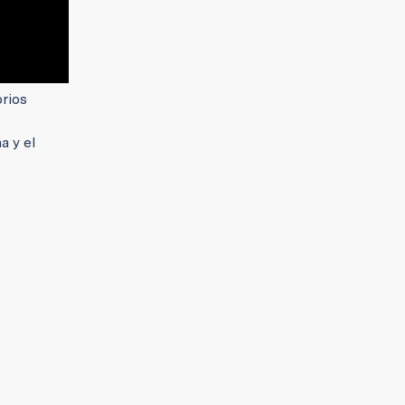
orios
a y el