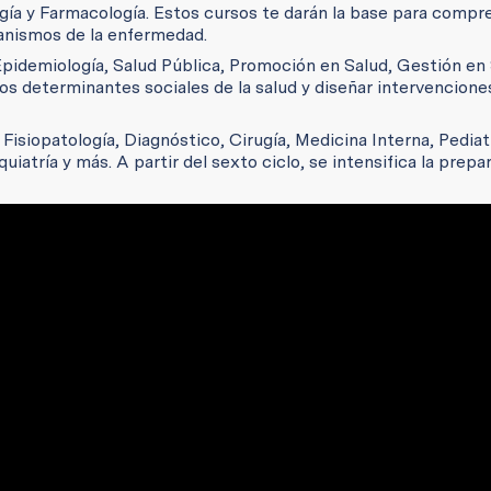
gía y Farmacología. Estos cursos te darán la base para compr
anismos de la enfermedad.
idemiología, Salud Pública, Promoción en Salud, Gestión en 
s determinantes sociales de la salud y diseñar intervencione
Fisiopatología, Diagnóstico, Cirugía, Medicina Interna, Pediatr
uiatría y más. A partir del sexto ciclo, se intensifica la prepa