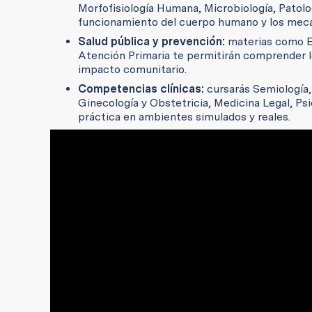
Morfofisiología Humana, Microbiología, Patolo
funcionamiento del cuerpo humano y los mec
Salud pública y prevención:
materias como Ep
Atención Primaria te permitirán comprender lo
impacto comunitario.
Competencias clínicas:
cursarás Semiología, 
Ginecología y Obstetricia, Medicina Legal, Psiq
práctica en ambientes simulados y reales.