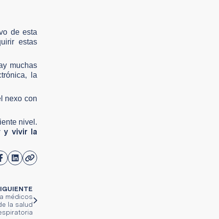
ivo de esta
irir estas
Hay muchas
rónica, la
el nexo con
ente nivel.
 y vivir la
IGUIENTE
ma médicos
e la salud
espiratoria