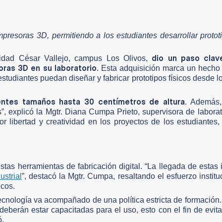
presoras 3D, permitiendo a los estudiantes desarrollar protot
dio un paso clav
rsidad César Vallejo, campus Los Olivos,
oras 3D en su laboratorio
. Esta adquisición marca un hecho
 estudiantes puedan diseñar y fabricar prototipos físicos desde l
entes tamaños hasta 30 centímetros de altura
. Además
s”, explicó la Mgtr. Diana Cumpa Prieto, supervisora de laborat
r libertad y creatividad en los proyectos de los estudiantes
tas herramientas de fabricación digital. “La llegada de estas
ustrial
”, destacó la Mgtr. Cumpa, resaltando el esfuerzo institu
icos.
ecnología va acompañado de una política estricta de formación.
eberán estar capacitadas para el uso, esto con el fin de evita
ó.