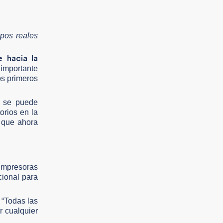
ipos reales
e hacia la
 importante
os primeros
, se puede
orios en la
, que ahora
 impresoras
cional para
 “Todas las
r cualquier