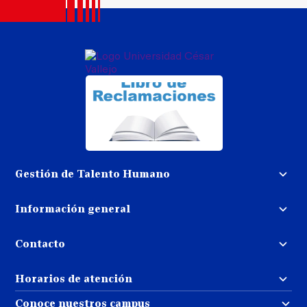
Gestión de Talento Humano
Convocatoria docente
Información general
Trabaja con nosotros
Procedimiento de devolución de
dinero
Contacto
Transparencia
Puedes contactarnos
Libro de reclamaciones
Horarios de atención
llamando al:
( 01 ) 202-4342
Repositorio UCV
Atención al estudiante:
Conoce nuestros campus