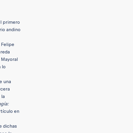
el primero
rio andino
 Felipe
areda
y Mayoral
 lo
de una
rcera
 la
gía:
rtículo en
e dichas