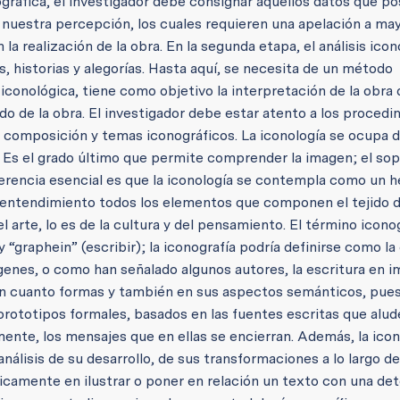
ográfica, el investigador debe consignar aquellos datos que po
r nuestra percepción, los cuales requieren una apelación a ma
a realización de la obra. En la segunda etapa, el análisis icon
es, historias y alegorías. Hasta aquí, se necesita de un método
 iconológica, tiene como objetivo la interpretación de la obra 
do de la obra. El investigador debe estar atento a los proced
 de composición y temas iconográficos.
La iconología se ocupa d
 Es el grado último que permite comprender la imagen; el sop
diferencia esencial es que la iconología se contempla como un 
u entendimiento todos los elementos que componen el tejido d
el arte, lo es de la cultura y del pensamiento. El término icono
“graphein” (escribir); la iconografía podría definirse como la 
genes, o como han señalado algunos autores, la escritura en 
en cuanto formas y también en sus aspectos semánticos, pue
prototipos formales, basados en las fuentes escritas que alude
mente, los mensajes que en ellas se encierran.
Además, la icon
análisis de su desarrollo, de sus transformaciones a lo largo de
nicamente en ilustrar o poner en relación un texto con una de