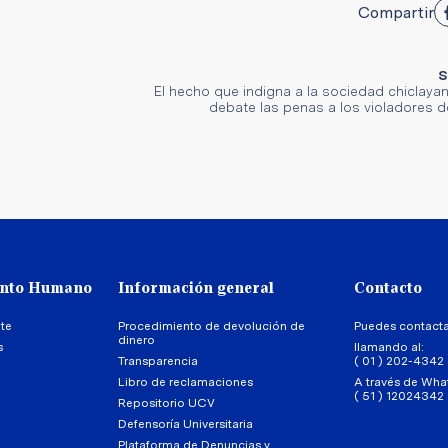
Compartir
S
El hecho que indigna a la sociedad chiclaya
debate las penas a los violadores 
ento Humano
Información general
Contacto
te
Procedimiento de devolución de
Puedes contact
dinero
s
llamando al:
Transparencia
( 01 ) 202-4342
Libro de reclamaciones
A través de Wha
( 51 ) 12024342
Repositorio UCV
Defensoría Universitaria
Plataforma de Denuncias y