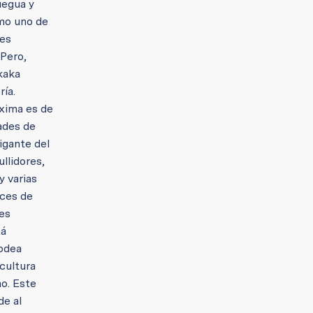
uegua y
omo uno de
res
 Pero,
ikaka
ría.
áxima es de
dades de
igante del
llidores,
y varias
eces de
ces
tá
lodea
“cultura
ao. Este
de al