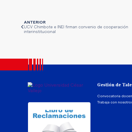
ANTERIOR
UCV Chimbote e INEI firman convenio de cooperación
interinstitucional
Gestión de Tal
Convocatoria docen
Trabaja con nosotro