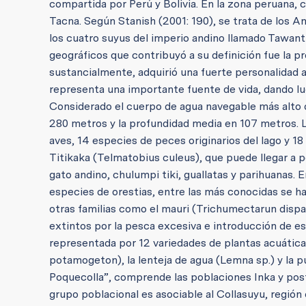
compartida por Perú y Bolivia. En la zona peruana,
Tacna. Según Stanish (2001: 190), se trata de los An
los cuatro suyus del imperio andino llamado Tawanti
geográficos que contribuyó a su definición fue la pr
sustancialmente, adquirió una fuerte personalidad a 
representa una importante fuente de vida, dando lug
Considerado el cuerpo de agua navegable más alto d
280 metros y la profundidad media en 107 metros.
aves, 14 especies de peces originarios del lago y 18
Titikaka (Telmatobius culeus), que puede llegar a p
gato andino, chulumpi tiki, guallatas y parihuanas. 
especies de orestias, entre las más conocidas se hall
otras familias como el mauri (Trichumectarun dispar
extintos por la pesca excesiva e introducción de es
representada por 12 variedades de plantas acuáticas 
potamogeton), la lenteja de agua (Lemna sp.) y la pu
Poquecolla”, comprende las poblaciones Inka y post 
grupo poblacional es asociable al Collasuyu, región