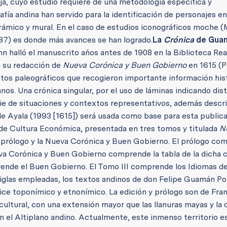
a, cuyo estudio requiere de una metodología específica y
fía andina han servido para la identificación de personajes en
erámico y mural. En el caso de estudios iconográficos moche 
7) es donde más avances se han logrado.
La
Crónica
de Gua
n halló el manuscrito años antes de 1908 en la Biblioteca Rea
 su redacción de
Nueva Corónica y Buen Gobierno
en 1615 (P
os paleográficos que recogieron importante información his
anos. Una crónica singular, por el uso de láminas indicando dis
erie de situaciones y contextos representativos, además descr
 Ayala (1993 [1615]) será usada como base para esta public
o de Cultura Económica, presentada en tres tomos y titulada
N
 prólogo y la Nueva Corónica y Buen Gobierno. El prólogo co
Nueva Corónica y Buen Gobierno comprende la tabla de la dicha c
rende el Buen Gobierno. El Tomo III comprende los Idiomas d
siglas empleadas, los textos andinos de don Felipe Guamán P
dice toponímico y etnonímico. La edición y prólogo son de Fran
 cultural, con una extensión mayor que las llanuras mayas y la
 el Altiplano andino. Actualmente, este inmenso territorio e