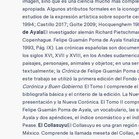
imagen, sino que es una ciencia mucho más complej
apropiada.
Algunos atributos formales en la iconogra
estudios de la expresión artística sobre soporte c
1994; Castillo 2017; Golte 2009; Hocquenghem 198
de Ayala
El investigador alemán Richard Pietschman
Copenhague. Felipe Guamán Poma de Ayala finaliza
1993, Pág. IX).
Las crónicas españolas son document
los siglos XVI, XVII y XVIII, en los Andes sudameric
paisajes, personajes, animales y objetos; en una s
textualmente; la
Crónica
de Felipe Guamán Poma de
este trabajo se utilizó la primera edición del Fond
Corónica y Buen Gobierno
. El Tomo I comprende el
bibliografía básica y el criterio de la edición. La 
presentación y la Nueva Corónica. El Tomo II comp
Felipe Guamán Poma de Ayala, un vocabulario, las 
Ayala y dos apéndices, el índice onomástico y el ín
Pease.
El Collasuyu
El Collasuyu es una gran región
México. Comprende la llamada meseta del Collao, en