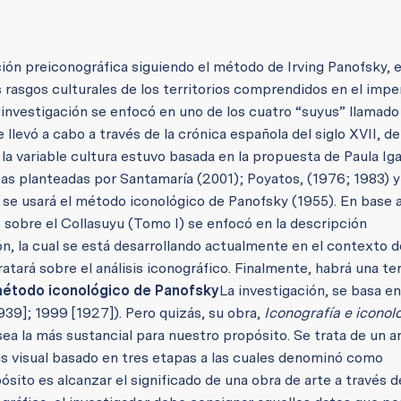
pción preiconográfica siguiendo el método de Irving Panofsky, 
s rasgos culturales de los territorios comprendidos en el impe
investigación se enfocó en uno de los cuatro “suyus” llamado
e llevó a cabo a través de la crónica española del siglo XVII, de
a variable cultura estuvo basada en la propuesta de Paula Ig
ideas planteadas por Santamaría (2001); Poyatos, (1976; 1983) 
, se usará el método iconológico de Panofsky (1955).
En base a
 sobre el Collasuyu (Tomo I) se enfocó en la descripción
n, la cual se está desarrollando actualmente en el contexto 
atará sobre el análisis iconográfico. Finalmente, habrá una te
método iconológico de Panofsky
La investigación, se basa en
39]; 1999 [1927]). Pero quizás, su obra,
Iconografía e iconolo
 sea la más sustancial para nuestro propósito. Se trata de un a
is visual basado en tres etapas a las cuales denominó como
ósito es alcanzar el significado de una obra de arte a través d