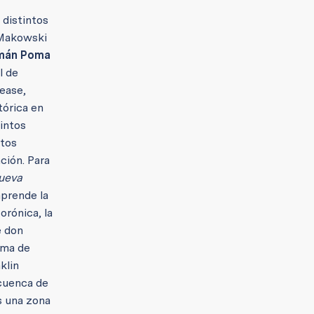
 distintos
(Makowski
mán Poma
l de
ease,
tórica en
tintos
itos
ación.
Para
ueva
mprende la
orónica, la
e don
oma de
klin
 cuenca de
s una zona