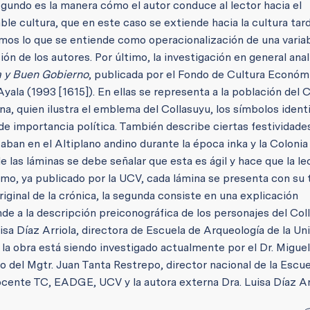
segundo es la manera cómo el autor conduce al lector hacia el
le cultura, que en este caso se extiende hacia la cultura tard
emos lo que se entiende como operacionalización de una varia
ón de los autores.
Por último, la investigación en general ana
 y Buen Gobierno
, publicada por el Fondo de Cultura Económ
la (1993 [1615]). En ellas se representa a la población del 
a, quien ilustra el emblema del Collasuyu, los símbolos identi
de importancia política. También describe ciertas festividade
izaban en el Altiplano andino durante la época inka y la Colonia
de las láminas se debe señalar que esta es ágil y hace que la le
omo, ya publicado por la UCV, cada lámina se presenta con su 
riginal de la crónica, la segunda consiste en una explicación
nde a la descripción preiconográfica de los personajes del Col
isa Díaz Arriola, directora de Escuela de Arqueología de la Un
la obra está siendo investigado actualmente por el Dr. Migue
 del Mgtr. Juan Tanta Restrepo, director nacional de la Escu
ocente TC, EADGE, UCV y la autora externa Dra. Luisa Díaz Ar