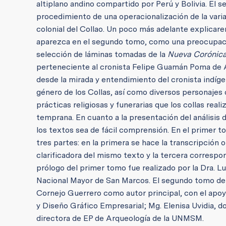
altiplano andino compartido por Perú y Bolivia. El 
procedimiento de una operacionalización de la variab
colonial del Collao. Un poco más adelante explicar
aparezca en el segundo tomo, como una preocupaci
selección de láminas tomadas de la
Nueva Corónica
perteneciente al cronista Felipe Guamán Poma de Aya
desde la mirada y entendimiento del cronista indígen
género de los Collas, así como diversos personajes 
prácticas religiosas y funerarias que los collas real
temprana.
En cuanto a la presentación del análisis 
los textos sea de fácil comprensión.
En el primer t
tres partes: en la primera se hace la transcripción o
clarificadora del mismo texto y la tercera correspo
prólogo del primer tomo fue realizado por la Dra. Lu
Nacional Mayor de San Marcos.
El segundo tomo de 
Cornejo Guerrero como autor principal, con el apoyo
y Diseño Gráfico Empresarial; Mg. Elenisa Uvidia, d
directora de EP de Arqueología de la UNMSM.