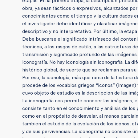
etapas.
En la primera etapa, la descripción preicon
obra, ya sean fácticos o expresivos, alcanzados po
conocimientos como el tiempo y la cultura dados en l
el investigador debe identificar y clasificar imágen
descriptivo y no interpretativo. Por último, la etapa
Debe buscarse el significado intrínseco del conteni
técnicos, a los rasgos de estilo, a las estructuras
transmisión y significado profundo de las imágenes.
iconografía. No hay iconología sin iconografía. La 
histórico global, de suerte que se reclaman para s
Por eso, la iconología, más que rama de la historia d
procede de los vocablos griegos “iconos” (imagen) y 
cuyo objeto de estudio es la descripción de las imá
La iconografía nos permite conocer las imágenes, 
consiste tanto en el conocimiento y análisis de los 
como en el propósito de desvelar, al menos parcial
también el estudio de la evolución de los iconos, el 
y de sus pervivencias. La iconografía no consiste ú