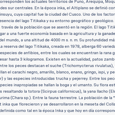
 corresponden los actuales territorios de Puno, Arequipa, Moq
des sur centrales. En la época inka, el Altiplano se definió c
nsuyu, cuya capital fue la ciudad del Cusco.
Uno de los facto
esencia del lago Titikaka y su entorno geográfico y geológico.
través de la población que se asentó en la región. El lago Tit
ar a una fuerte economía basada en la agricultura y la ganade
el mundo, a una altitud de 4000 m s. n. m. Su profundidad m
La reserva del lago Titikaka, creada en 1978, alberga 60 varie
 especies de anfibios, entre los cuales se encuentran la rana g
esar hasta 3 kilogramos. Existen en la actualidad, patos zambu
Entre los peces destacan el suche (Trichomycterus rivulatus), 
an el carachi negro, amarillo, blanco, enano, gringo, ispi, y p
) y las especies introducidas trucha y pejerrey. Entre los pe
pecies inapropiadas se hallan la boga y el umanto.
Su flora es
resaltando la totora (Scirpus californicus), la yana llacho (E
rima (Chara sp.). Entre la fauna terrestre. La población de la 
inka que florecieron y se desarrollaron en la meseta del Coll
 definida como tal en la época Inka y que hoy en día correspon