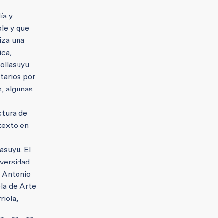
ía y
ble y que
liza una
ica,
Collasuyu
tarios por
s, algunas
ctura de
texto en
lasuyu.
El
iversidad
l Antonio
ela de Arte
riola,