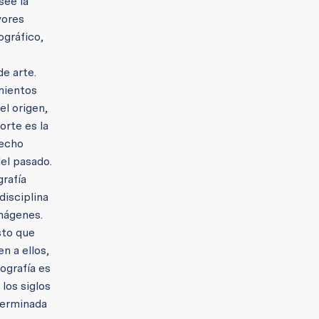
see la
yores
ográfico,
de arte.
imientos
el origen,
orte es la
hecho
el pasado.
grafía
disciplina
imágenes.
sto que
n a ellos,
ografía es
 los siglos
terminada