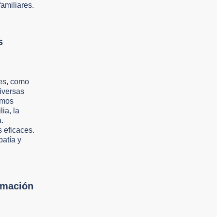
amiliares.
s
tes, como
iversas
amos
ia, la
.
s eficaces.
atía y
rmación