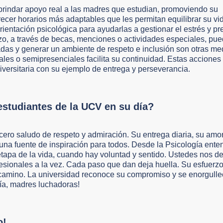
rindar apoyo real a las madres que estudian, promoviendo su
recer horarios más adaptables que les permitan equilibrar su vi
ientación psicológica para ayudarlas a gestionar el estrés y pr
o, a través de becas, menciones o actividades especiales, pue
izadas y generar un ambiente de respeto e inclusión son otras m
ales o semipresenciales facilita su continuidad. Estas acciones
niversitaria con su ejemplo de entrega y perseverancia.
estudiantes de la UCV en su día?
cero saludo de respeto y admiración. Su entrega diaria, su amo
una fuente de inspiración para todos. Desde la Psicología ent
 etapa de la vida, cuando hay voluntad y sentido. Ustedes nos 
esionales a la vez. Cada paso que dan deja huella. Su esfuerz
camino. La universidad reconoce su compromiso y se enorgulle
día, madres luchadoras!
o!