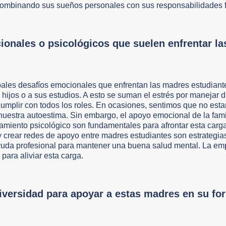
, combinando sus sueños personales con sus responsabilidades f
ionales o psicológicos que suelen enfrentar la
pales desafíos emocionales que enfrentan las madres estudian
hijos o a sus estudios. A esto se suman el estrés por manejar d
 cumplir con todos los roles. En ocasiones, sentimos que no est
uestra autoestima. Sin embargo, el apoyo emocional de la famil
miento psicológico son fundamentales para afrontar esta carga
o y crear redes de apoyo entre madres estudiantes son estrategia
uda profesional para mantener una buena salud mental. La emp
 para aliviar esta carga.
iversidad para apoyar a estas madres en su fo