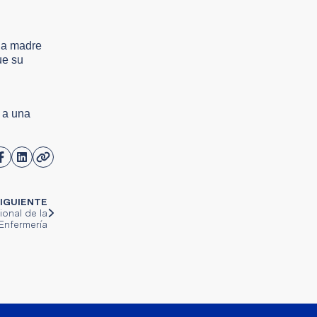
da madre
ue su
 a una
IGUIENTE
ional de la
Enfermería