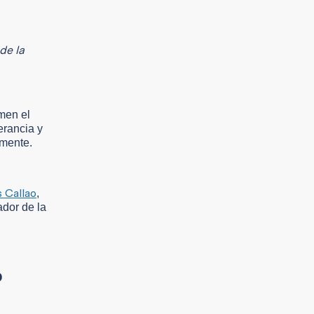
de la
men el
erancia y
amente.
 Callao
,
ador de la
o