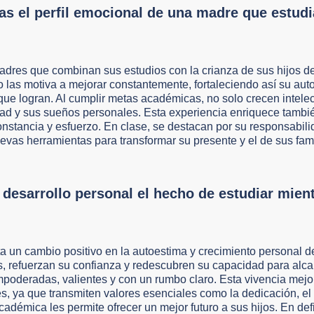
as el perfil emocional de una madre que estud
dres que combinan sus estudios con la crianza de sus hijos de
 las motiva a mejorar constantemente, fortaleciendo así su aut
que logran. Al cumplir metas académicas, no solo crecen intele
ad y sus sueños personales. Esta experiencia enriquece tambié
nstancia y esfuerzo. En clase, se destacan por su responsabili
evas herramientas para transformar su presente y el de sus fami
desarrollo personal el hecho de estudiar mient
ta un cambio positivo en la autoestima y crecimiento personal 
os, refuerzan su confianza y redescubren su capacidad para alc
poderadas, valientes y con un rumbo claro. Esta vivencia mejo
s, ya que transmiten valores esenciales como la dedicación, el
adémica les permite ofrecer un mejor futuro a sus hijos. En defi