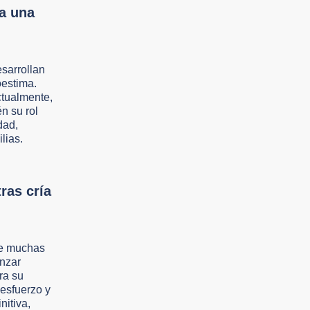
ia una
sarrollan
oestima.
ctualmente,
n su rol
dad,
lias.
ras cría
de muchas
anzar
ra su
 esfuerzo y
nitiva,