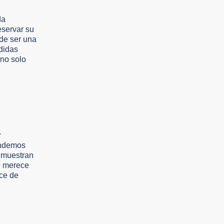
da
eservar su
de ser una
edidas
 no solo
r
endemos
demuestran
o merece
ce de