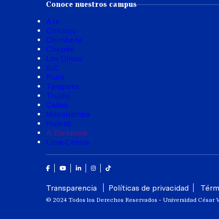
Conoce nuestros campus
Ate
Chiclayo
Chimbote
Chepén
Los Olivos
SJL
Piura
Tarapoto
Trujillo
Callao
Moyobamba
Huaraz
A Distancia
Lima Centro
Facebook
Youtube
Linkedin
Instagram
Tik Tok
Transparencia
Políticas de privacidad
Térm
© 2024 Todos los Derechos Reservados - Universidad César V