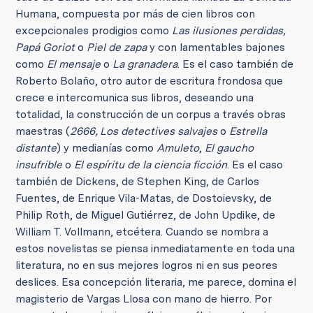
Humana, compuesta por más de cien libros con
excepcionales prodigios como
Las ilusiones perdidas,
Papá Goriot
o
Piel de zapa
y con lamentables bajones
como
El mensaje
o
La granadera
. Es el caso también de
Roberto Bolaño, otro autor de escritura frondosa que
crece e intercomunica sus libros, deseando una
totalidad, la construcción de un corpus a través obras
maestras (
2666, Los detectives salvajes
o
Estrella
distante
) y medianías como
Amuleto
,
El gaucho
insufrible
o
El espíritu de la ciencia ficción
. Es el caso
también de Dickens, de Stephen King, de Carlos
Fuentes, de Enrique Vila-Matas, de Dostoievsky, de
Philip Roth, de Miguel Gutiérrez, de John Updike, de
William T. Vollmann, etcétera. Cuando se nombra a
estos novelistas se piensa inmediatamente en toda una
literatura, no en sus mejores logros ni en sus peores
deslices. Esa concepción literaria, me parece, domina el
magisterio de Vargas Llosa con mano de hierro. Por