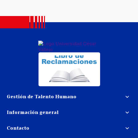
Gestión de Talento Humano
Convocatoria docente
Información general
Trabaja con nosotros
Procedimiento de devolución de
dinero
Contacto
Transparencia
Puedes contactarnos