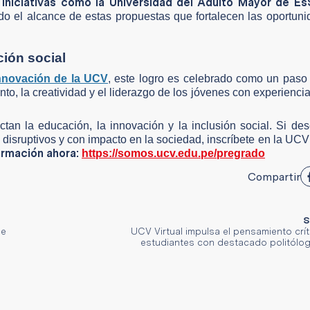
iniciativas como la Universidad del Adulto Mayor de Es
ando el alcance de estas propuestas que fortalecen las oportun
ión social
nnovación de la UCV
, este logro es celebrado como un paso
to, la creatividad y el liderazgo de los jóvenes con experiencia
an la educación, la innovación y la inclusión social. Si de
disruptivos y con impacto en la sociedad, inscríbete en la UCV
formación ahora:
https://somos.ucv.edu.pe/pregrado
Compartir
S
ce
UCV Virtual impulsa el pensamiento crí
estudiantes con destacado politólo