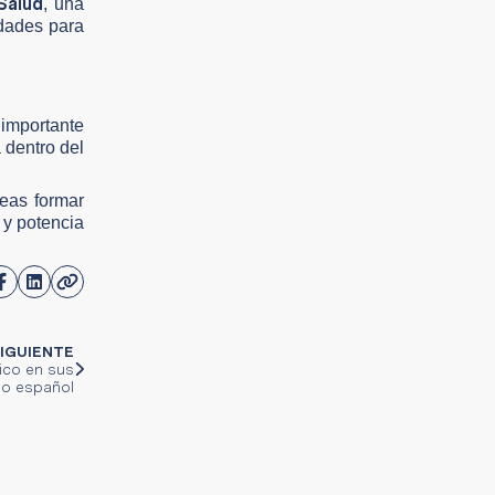
Salud
, una
idades para
 importante
 dentro del
seas formar
 y potencia
IGUIENTE
tico en sus
go español