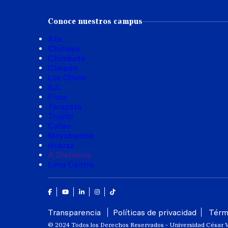
Conoce nuestros campus
Ate
Chiclayo
Chimbote
Chepén
Los Olivos
SJL
Piura
Tarapoto
Trujillo
Callao
Moyobamba
Huaraz
A Distancia
Lima Centro
Facebook
Youtube
Linkedin
Instagram
Tik Tok
Transparencia
Políticas de privacidad
Térm
© 2024 Todos los Derechos Reservados - Universidad César V