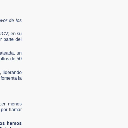
avor de los
 UCV
; en su
r parte del
lateada, un
ultos de 50
, liderando
 fomenta la
nacen menos
por llamar
ros hemos