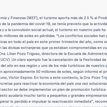
mía y Finanzas (MEF), el turismo aporta más de 2.5 % al Pro
 de la pandemia del covid-19, se tenía previsto que la activida
a y a la convulsión social actual, el turismo en nuestro país ha
o millones de soles en pérdidas. “Los conflictos sociales han
ticas en todo el país en este primer trimestre del año, como s
n las divisas extranjeras que ya estaban comprometidas en vu
 Dra. Lilian Pozo Trigoso, directora de la Escuela de Administr
(UCV). Un claro ejemplo fue la cancelación de la Festividad de 
del año en esa región y uno de los más turísticos de nuestro p
ron aproximadamente 50 millones de soles, según informó el p
Puno, Víctor Espino. En torno a este contexto, la Dra. Pozo Tr
retas para reactivar la economía del país una vez solucionada
 el sector se debe implementar un plan de promoción turística 
as, esto ayudaría mucho tanto a pequeños y grandes empresario
perar lo perdido e impulsar la reactivación inmediata”, recom