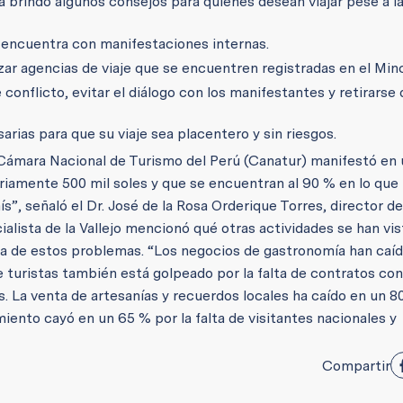
na brindó algunos consejos para quienes desean viajar pese a l
e encuentra con manifestaciones internas.
zar agencias de viaje que se encuentren registradas en el Min
nflicto, evitar el diálogo con los manifestantes y retirarse 
sarias para que su viaje sea placentero y sin riesgos.
 Cámara Nacional de Turismo del Perú (Canatur) manifestó en
ariamente 500 mil soles y que se encuentran al 90 % en lo que
s”, señaló el Dr. José de la Rosa Orderique Torres, director de
lista de la Vallejo mencionó qué otras actividades se han vis
a de estos problemas. “Los negocios de gastronomía han caíd
 de turistas también está golpeado por la falta de contratos c
es. La venta de artesanías y recuerdos locales ha caído en un 8
iento cayó en un 65 % por la falta de visitantes nacionales y
Compartir