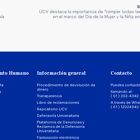
S
UCV destaca la importancia de "romper todas la
ía
en el marco del Día de la Mujer y la Niña en
ento Humano
Información general
Contacto
te
Procedimiento de devolución de
Puedes contact
dinero
s
llamando al:
Transparencia
( 01 ) 202-4342
Libro de reclamaciones
A través de Wha
( 51 ) 12024342
Repositorio UCV
Defensoría Universitaria
Plataforma de Denuncias y
Reclamos de la Defensoría
Universitaria
Facturación electrónica