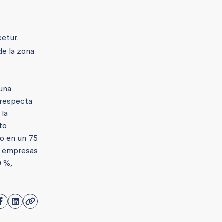
a
cetur.
de la zona
 una
 respecta
 la
to
o en un 75
on empresas
0 %,