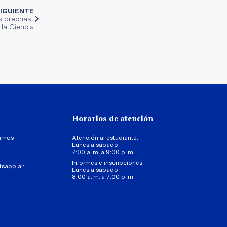
IGUIENTE
s brechas"
 la Ciencia
Horarios de atención
arnos
Atención al estudiante:
Lunes a sábado
7:00 a. m. a 9:00 p. m.
Informes e inscripciones:
tsapp al:
Lunes a sábado
8:00 a. m. a 7:00 p. m.