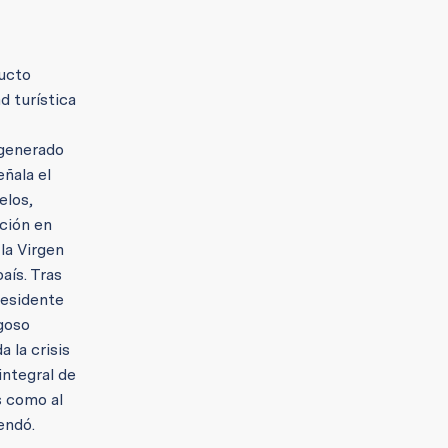
ducto
d turística
 generado
eñala el
elos,
ación en
la Virgen
aís. Tras
residente
igoso
 la crisis
integral de
s como al
endó.