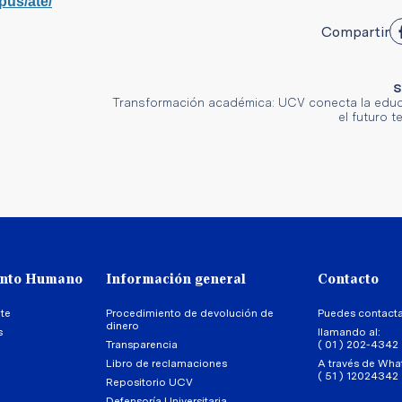
pus/ate/
Compartir
S
Transformación académica: UCV conecta la edu
el futuro 
ento Humano
Información general
Contacto
te
Procedimiento de devolución de
Puedes contact
dinero
s
llamando al:
Transparencia
( 01 ) 202-4342
Libro de reclamaciones
A través de Wha
( 51 ) 12024342
Repositorio UCV
Defensoría Universitaria