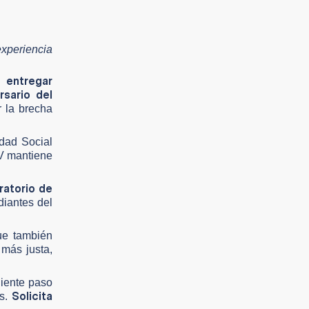
experiencia
entregar
al
rsario del
r la brecha
idad Social
CV mantiene
ratorio de
diantes del
ue también
 más justa,
uiente paso
Solicita
as.