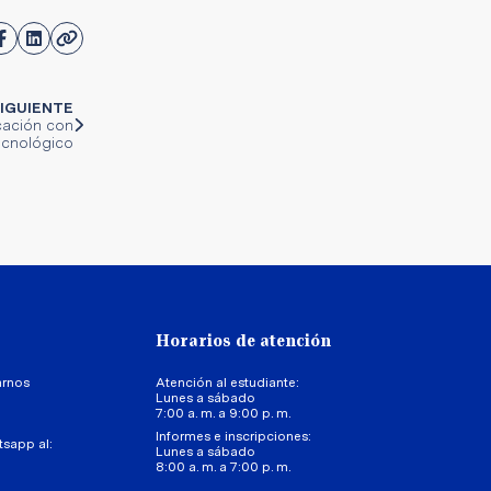
IGUIENTE
cación con
tecnológico
Horarios de atención
arnos
Atención al estudiante:
Lunes a sábado
7:00 a. m. a 9:00 p. m.
Informes e inscripciones:
tsapp al:
Lunes a sábado
8:00 a. m. a 7:00 p. m.