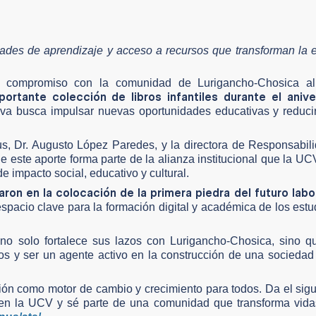
idades de aprendizaje y acceso a recursos que transforman la 
su compromiso con la comunidad de Lurigancho-Chosica 
tante colección de libros infantiles durante el anive
ativa busca impulsar nuevas oportunidades educativas y reduci
us, Dr. Augusto López Paredes, y la directora de Responsabil
e este aporte forma parte de la alianza institucional que la U
e impacto social, educativo y cultural.
paron en la colocación de la primera piedra del futuro labo
 espacio clave para la formación digital y académica de los estu
 no solo fortalece sus lazos con Lurigancho-Chosica, sino q
ros y ser un agente activo en la construcción de una sociedad
ión como motor de cambio y crecimiento para todos. Da el sig
te en la UCV y sé parte de una comunidad que transforma vid