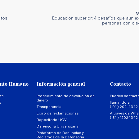
S
ltos
Educación superior: 4 desafíos que aún ex
personas con di
ento Humano
Información general
Contacto
te
Procedimiento de devolución de
Puedes contact
dinero
s
llamando al:
Transparencia
( 01 ) 202-4342
Libro de reclamaciones
A través de Wha
( 51 ) 12024342
Repositorio UCV
Defensoría Universitaria
Plataforma de Denuncias y
Reclamos de la Defensoría