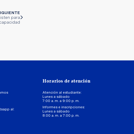
IGUIENTE
isten para
scapacidad
Horarios de atención
arnos
Atención al estudiante:
Lunes a sábado
7:00 a. m. a 9:00 p. m.
Informes e inscripciones:
tsapp al:
Lunes a sábado
8:00 a. m. a 7:00 p. m.