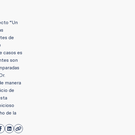
yecto “Un
as
ntes de
e
e casos es
ntes son
amparadas
Dr.
 de manera
icio de
esta
bicioso
ho de la