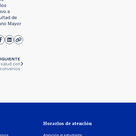
los
uvo a
ultad de
jano Mayor
IGUIENTE
 salud con
 convenios
Horarios de atención
arnos
Atención al estudiante: