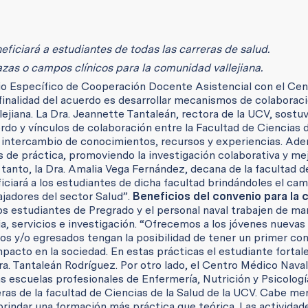
eficiará a estudiantes de todas las carreras de salud.
zas o campos clínicos para la comunidad vallejiana.
nio Específico de Cooperación Docente Asistencial con el Cen
finalidad del acuerdo es desarrollar mecanismos de colaborac
lejiana. La Dra. Jeannette Tantaleán, rectora de la UCV, sostu
rdo y vínculos de colaboración entre la Facultad de Ciencias d
l intercambio de conocimientos, recursos y experiencias. Ade
 de práctica, promoviendo la investigación colaborativa y me
 tanto, la Dra. Amalia Vega Fernández, decana de la facultad d
iciará a los estudiantes de dicha facultad brindándoles el cam
ajadores del sector Salud”.
Beneficios del convenio para la
s estudiantes de Pregrado y el personal naval trabajen de ma
ia, servicios e investigación. “Ofrecemos a los jóvenes nuevas
ios y/o egresados tengan la posibilidad de tener un primer co
pacto en la sociedad. En estas prácticas el estudiante fortale
ra. Tantaleán Rodríguez. Por otro lado, el Centro Médico Nava
s escuelas profesionales de Enfermería, Nutrición y Psicologí
ras de la facultad de Ciencias de la Salud de la UCV. Cabe me
 brindar una formación más práctica que teórica. Las actividad