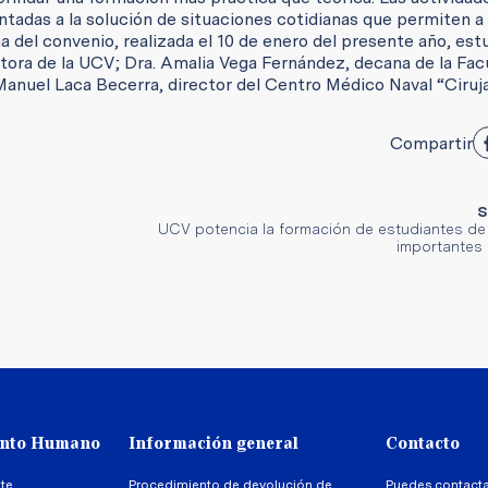
ntadas a la solución de situaciones cotidianas que permiten a 
ma del convenio, realizada el 10 de enero del presente año, est
ctora de la UCV; Dra. Amalia Vega Fernández, decana de la Fac
e Manuel Laca Becerra, director del Centro Médico Naval “Ciru
Compartir
S
UCV potencia la formación de estudiantes de
importantes
ento Humano
Información general
Contacto
te
Procedimiento de devolución de
Puedes contact