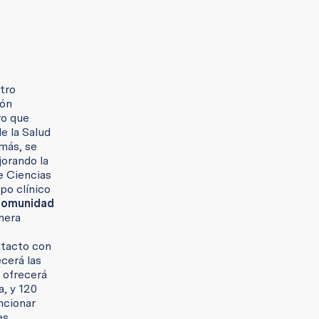
tro
ión
vo que
e la Salud
más, se
jorando la
e Ciencias
po clínico
 comunidad
nera
ntacto con
cerá las
l ofrecerá
a, y 120
ncionar
es