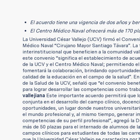
El acuerdo tiene una vigencia de dos años y ben
El Centro Médico Naval ofrecerá más de 170 pla
La Universidad César Vallejo (UCV) firmó el Conve
Médico Naval “Cirujano Mayor Santiago Távara”. La 
interinstitucional que beneficien a la comunidad val
este convenio “significa el establecimiento de acue
de la UCV y el Centro Médico Naval; permitiendo e
fomentará la colaboración, brindando oportunidades
calidad de la educación en el campo de la salud”. En
de la Salud de la UCV, señaló que “el convenio benef
para lograr desarrollar las competencias como trab
vallejiana
Este importante acuerdo permitirá que lo
conjunta en el desarrollo del campo clínico, docenc
oportunidades, un lugar donde nuestros universitar
el mundo profesional y, al mismo tiempo, generar im
competencias de su perfil profesional”, agregó la D
más de 50 plazas para el internado de alumnos de la
campos clínicos para estudiantes de todas las carre
que la Universidad César Vallejo se caracteriza por