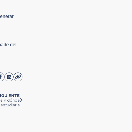
generar
arte del
IGUIENTE
te y dónde
estudiarla