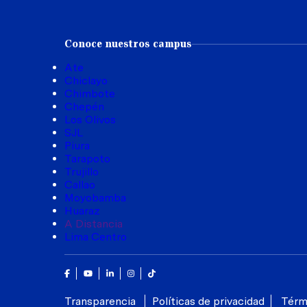
Conoce nuestros campus
Ate
Chiclayo
Chimbote
Chepén
Los Olivos
SJL
Piura
Tarapoto
Trujillo
Callao
Moyobamba
Huaraz
A Distancia
Lima Centro
Facebook
Youtube
Linkedin
Instagram
Tik Tok
Transparencia
Políticas de privacidad
Térm