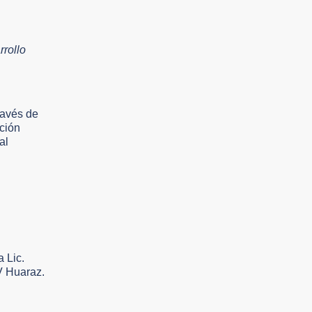
rrollo
ravés de
ación
al
 Lic.
CV Huaraz.