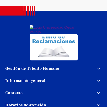
Gestión de Talento Humano
Convocatoria docente
Información general
Trabaja con nosotros
Procedimiento de devolución de
dinero
Contacto
Transparencia
Puedes contactarnos
Libro de reclamaciones
Horarios de atención
llamando al: