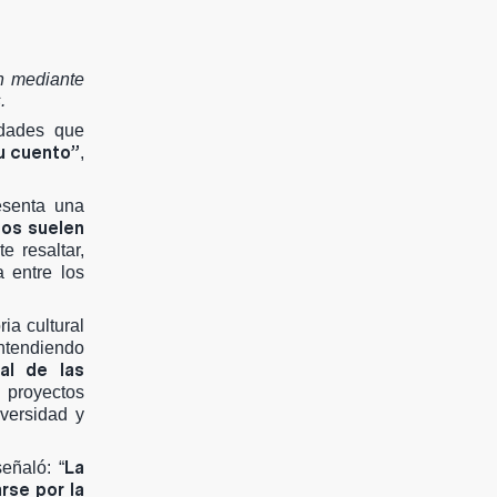
ón mediante
.
idades que
tu cuento”
,
esenta una
os suelen
e resaltar,
a entre los
ia cultural
entendiendo
al de las
s proyectos
iversidad y
La
eñaló: “
rse por la