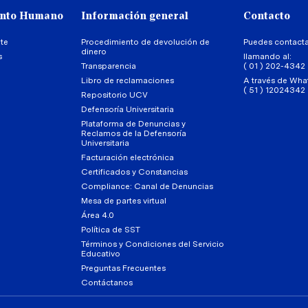
ento Humano
Información general
Contacto
te
Procedimiento de devolución de
Puedes contact
dinero
s
llamando al:
Transparencia
( 01 ) 202-4342
Libro de reclamaciones
A través de Wha
( 51 ) 12024342
Repositorio UCV
Defensoría Universitaria
Plataforma de Denuncias y
Reclamos de la Defensoría
Universitaria
Facturación electrónica
Certificados y Constancias
Compliance: Canal de Denuncias
Mesa de partes virtual
Área 4.0
Política de SST
Términos y Condiciones del Servicio
Educativo
Preguntas Frecuentes
Contáctanos