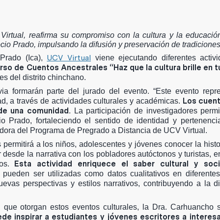
Virtual, reafirma su compromiso con la cultura y la educaci
rocio Prado, impulsando la difusión y preservación de tradiciones
UCV Virtual
Prado (Ica),
viene ejecutando diferentes activ
rso de Cuentos Ancestrales “Haz que la cultura brille en 
es del distrito chinchano.
ia formarán parte del jurado del evento. “Este evento repr
Los cuent
d, a través de actividades culturales y académicas.
s de una comunidad
. La participación de investigadores permit
cio Prado, fortaleciendo el sentido de identidad y pertenenci
nadora del Programa de Pregrado a Distancia de UCV Virtual.
permitirá a los niños, adolescentes y jóvenes conocer la histor
r desde la narrativa con los pobladores autóctonos y turistas, 
Esta actividad enriquece el saber cultural y soci
íos.
as pueden ser utilizadas como datos cualitativos en diferente
vas perspectivas y estilos narrativos, contribuyendo a la d
 que otorgan estos eventos culturales, la Dra. Carhuancho s
e inspirar a estudiantes y jóvenes escritores a interesa