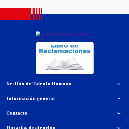
Gestión de Talento Humano
Convocatoria docente
Información general
Trabaja con nosotros
Procedimiento de devolución de
dinero
Contacto
Transparencia
Puedes contactarnos
Libro de reclamaciones
Horarios de atención