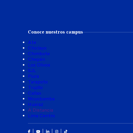
Conoce nuestros campus
Ate
Chiclayo
Chimbote
Chepén
Los Olivos
SJL
Piura
Tarapoto
Trujillo
Callao
Moyobamba
Huaraz
A Distancia
Lima Centro
Facebook
Youtube
Linkedin
Instagram
Tik Tok