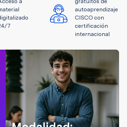
Acceso a
gratuitos de
material
autoaprendizaje
digitalizado
CISCO con
24/7
certificación
internacional
Modalidad: