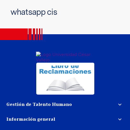
whatsapp cis
Gestión de Talento Humano
Convocatoria docente
Información general
Trabaja con nosotros
Procedimiento de devolución de