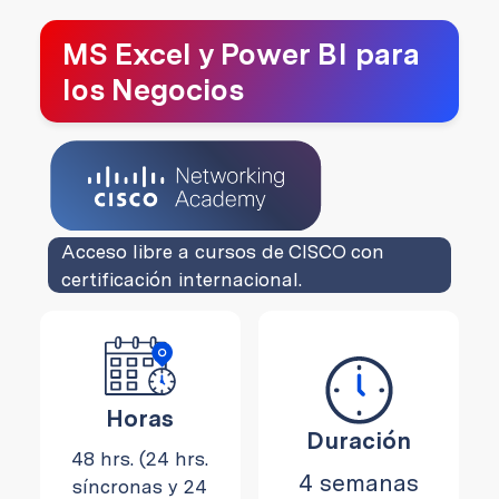
MS Excel y Power BI para
los Negocios
Acceso libre a cursos de CISCO con
certificación internacional.
Horas
Duración
48 hrs. (24 hrs.
4 semanas
síncronas y 24