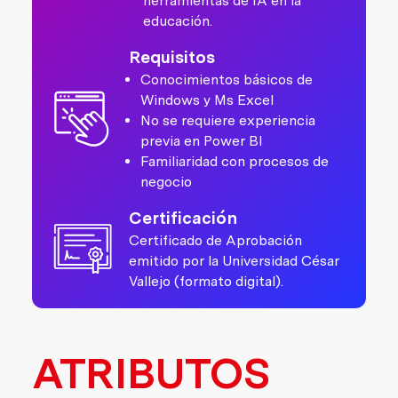
herramientas de IA en la
educación.
Requisitos
Conocimientos básicos de
Windows y Ms Excel
No se requiere experiencia
previa en Power BI
Familiaridad con procesos de
negocio
Certificación
Certificado de Aprobación
emitido por la Universidad César
Vallejo (formato digital).
ATRIBUTOS