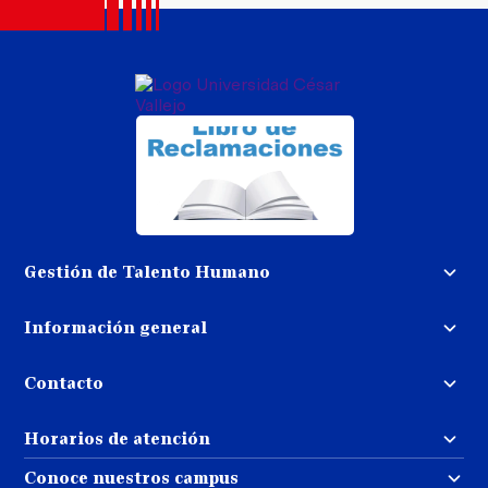
Gestión de Talento Humano
Convocatoria docente
Información general
Trabaja con nosotros
Procedimiento de devolución de
dinero
Contacto
Transparencia
Puedes contactarnos
Libro de reclamaciones
Horarios de atención
llamando al:
( 01 ) 202-4342
Repositorio UCV
Atención al estudiante:
Conoce nuestros campus