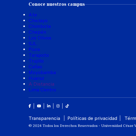
Conoce nuestros campus
Ate
Chiclayo
Chimbote
Chepén
Los Olivos
SJL
Piura
Tarapoto
Trujillo
Callao
Moyobamba
Huaraz
A Distancia
Lima Centro
Facebook
Youtube
Linkedin
Instagram
Tik Tok
Transparencia
Políticas de privacidad
Térm
© 2024 Todos los Derechos Reservados - Universidad César V