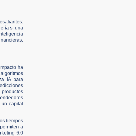
safiantes:
ería si una
nteligencia
inancieras,
 impacto ha
algoritmos
za IA para
redicciones
 productos
prendedores
 un capital
los tiempos
 permiten a
rketing 6.0