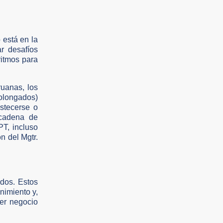
 está en la
r desafíos
ritmos para
uanas, los
olongados)
stecerse o
 cadena de
PT, incluso
n del Mgtr.
ados. Estos
nimiento y,
ier negocio