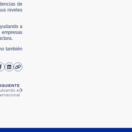
ndencias de
sus niveles
 ayudando a
s empresas
ctura.
ino también
IGUIENTE
pulsando el
ternacional