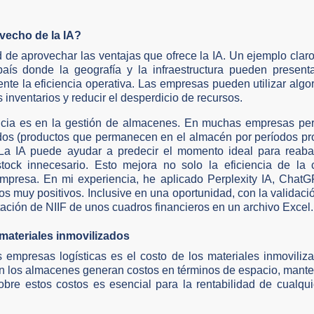
echo de la IA?
de aprovechar las ventajas que ofrece la IA. Un ejemplo claro
aís donde la geografía y la infraestructura pueden presenta
ente la eficiencia operativa. Las empresas pueden utilizar algo
 inventarios y reducir el desperdicio de recursos.
ncia es en la gestión de almacenes. En muchas empresas per
dos (productos que permanecen en el almacén por períodos pr
 La IA puede ayudar a predecir el momento ideal para reaba
 stock innecesario. Esto mejora no solo la eficiencia de la
 empresa. En mi experiencia, he aplicado Perplexity IA, ChatG
 muy positivos. Inclusive en una oportunidad, con la validació
ación de NIIF de unos cuadros financieros en un archivo Excel.
 materiales inmovilizados
empresas logísticas es el costo de los materiales inmoviliz
en los almacenes generan costos en términos de espacio, mante
obre estos costos es esencial para la rentabilidad de cualqu