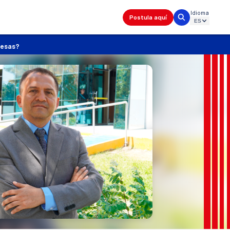
Idioma
Postula aquí
resas?