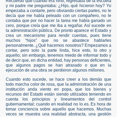
Recuerdo que cuando era niño, regresaba de la escuela
y mi padre me preguntaba: ¿Hijo, qué hicieron hoy? Yo
empezaba a contarle, pero obviando ciertas partes, no le
decía que me había peleado con un compañero, no le
contaba que por no hacer la tarea me había ganado un
cero, porque creía que me iba a regañar. Así sucede en
la administración pública. De pronto aparece el Estado y
crea un mecanismo para rendir cuentas, pues tiene
muchos “hijos” que no se abastece hablarles
personalmente. ¿Qué hacemos nosotros? Empezamos a
contar, pero solo la parte linda, hice esto, lo otro y
aquello; sin embargo, tenemos miedo de informar todo y
de decir que, en dicha entidad, hay personas deficientes,
que algunos pagos se han atrasado o que en la
ejecución de una obra se perdieron algunos millones.
Cuando esto sucede, se hace creer a los demás que
todo marcha color de rosa, que la administración de una
institución anda viento en popa, que los bienes y
recursos del Estado están siendo utilizados teniendo en
cuenta los principios y lineamientos del control
gubernamental; cuando en realidad no lo es. Es hora de
tomar conciencia sobre aquello que hacemos. Muchas
veces se muestra una realidad abstracta, una gestión