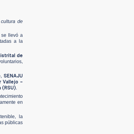
cultura de
, se llevó a
tadas a la
istrital de
oluntarios,
e
SENAJU
,
 Vallejo –
a (RSU)
.
tecimiento
ivamente en
enible, la
as públicas