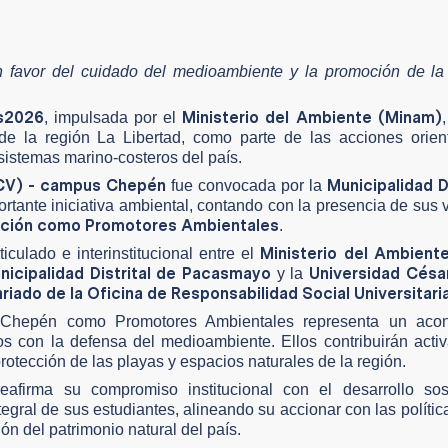
n favor del cuidado del medioambiente y la promoción de la 
s2026
Ministerio del Ambiente (Minam)
, impulsada por el
e la región La Libertad, como parte de las acciones orien
sistemas marino-costeros del país.
UCV) - campus Chepén
Municipalidad D
fue convocada por la
rtante iniciativa ambiental, contando con la presencia de sus v
ación como Promotores Ambientales
.
Ministerio del Ambient
iculado e interinstitucional entre el
nicipalidad Distrital de Pacasmayo
Universidad César
y la
iado de la Oficina de Responsabilidad Social Universitari
 Chepén como Promotores Ambientales representa un acon
os con la defensa del medioambiente. Ellos contribuirán act
rotección de las playas y espacios naturales de la región.
afirma su compromiso institucional con el desarrollo sost
ntegral de sus estudiantes, alineando su accionar con las polític
n del patrimonio natural del país.