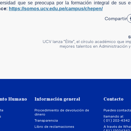
rsidad que se preocupa por la formación integral de sus es
ace:
https://somos.ucv.edu.pe/campus/chepen/
Compartir
S
UCV lanza “Élite”, el círculo académico que im
mejores talentos en Administración y
ento Humano
Información general
Contacto
te
Procedimiento de devolución de
Puedes contact
dinero
s
llamando al:
Transparencia
( 01 ) 202-4342
Libro de reclamaciones
A través de Wha
( 51 ) 12024342