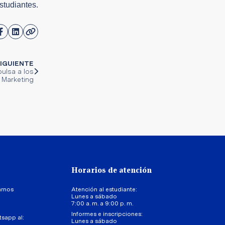
tudiantes.
IGUIENTE
pulsa a los
 Marketing
Horarios de atención
arnos
Atención al estudiante:
Lunes a sábado
7:00 a. m. a 9:00 p. m.
Informes e inscripciones:
tsapp al:
Lunes a sábado