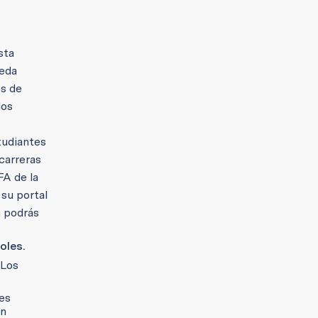
sta
ueda
s de
los
tudiantes
carreras
FA de la
 su portal
n podrás
oles.
 Los
nes
ón