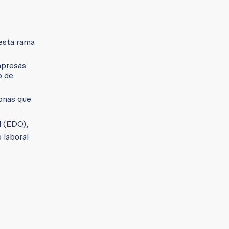
 esta rama
mpresas
o de
sonas que
l (EDO),
 laboral