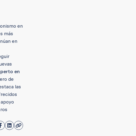
agonismo en
es más
inúan en
eguir
nuevas
perto en
ero de
estaca las
frecidos
, apoyo
tros