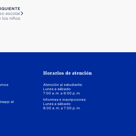
IGUIENTE
so escolar
e los niños
Horarios de atención
arnos
Atención al estudiante:
Lunes a sábado
7:00 a. m. a 9:00 p. m.
Informes e inscripciones:
tsapp al:
Lunes a sábado
8:00 a. m. a 7:00 p. m.