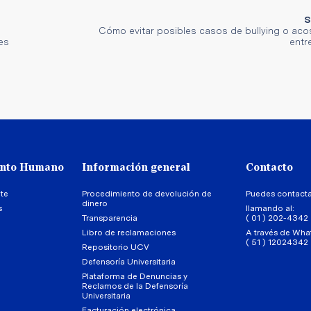
S
Cómo evitar posibles casos de bullying o aco
es
entr
ento Humano
Información general
Contacto
te
Procedimiento de devolución de
Puedes contact
dinero
s
llamando al:
Transparencia
( 01 ) 202-4342
Libro de reclamaciones
A través de Wha
( 51 ) 12024342
Repositorio UCV
Defensoría Universitaria
Plataforma de Denuncias y
Reclamos de la Defensoría
Universitaria
Facturación electrónica