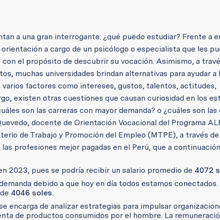
ntan a una gran interrogante: ¿qué puedo estudiar? Frente a e
 orientación a cargo de un psicólogo o especialista que les p
n con el propósito de descubrir su vocación.
Asimismo, a travé
ntos, muchas universidades brindan alternativas para ayudar a 
 varios factores como intereses, gustos, talentos, actitudes,
rgo, existen otras cuestiones que causan curiosidad en los es
uáles son las carreras con mayor demanda? o ¿cuáles son las 
 Quevedo, docente de Orientación Vocacional del Programa AL
sterio de Trabajo y Promoción del Empleo (MTPE), a través de
 las profesiones mejor pagadas en el Perú, que a continuació
 en 2023, pues se podría recibir un salario promedio de
4072 s
a demanda debido a que hoy en día todos estamos conectados.
 de
4046 soles.
 se encarga de analizar estrategias para impulsar organizacio
a venta de productos consumidos por el hombre. La remuneraci