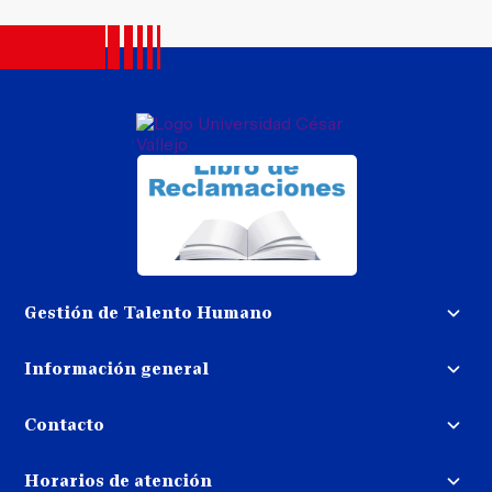
Gestión de Talento Humano
Convocatoria docente
Información general
Trabaja con nosotros
Procedimiento de devolución de
dinero
Contacto
Transparencia
Puedes contactarnos
Libro de reclamaciones
Horarios de atención
llamando al: