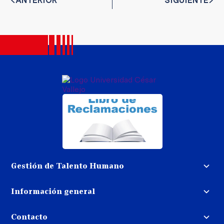
ANTERIOR
SIGUIENTE
Gestión de Talento Humano
Convocatoria docente
Información general
Trabaja con nosotros
Procedimiento de devolución de
dinero
Contacto