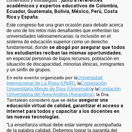
junto a referentes
contenidos y estrategias”,
académicos y expertos educativos de Colombia,
Ecuador, Guatemala, Bolivia, México, Perú, Costa
Rica y España.
Este congreso fue una gran ocasión para debatir acerca
de uno de los retos más desafiantes que enfrentan las
universidades latinoamericanas: la inclusión en el
sistema de educación superior como un derecho
se abogó por asegurar que todos
fundamental, donde
los estudiantes reciban las mismas oportunidades
,
en especial personas de bajos recursos, población en
situación de discapacidad, minorías étnicas, inmigrantes
y un sinfín de grupos.
En este evento organizado por la
Universidad
, la
Internacional de La Rioja (UNIR)
Corporación
y la
Universitaria Minuto de Dios (Uniminuto)
Fundación
la Dra.
Universitaria del Área Andina (Areandina)
,
Tantaleán consideró que se debe
asegurar una
educación virtual de calidad, garantizar el acceso a
internet para todos y capacitar a los docentes en
las nuevas tecnologías.
“La enseñanza virtual debe estar siempre acompañada
de la palabra calidad. Debemos lograr la garantía del