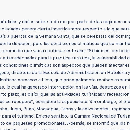
pérdidas y daños sobre todo en gran parte de las regiones cos
 ciudades genera cierta incertidumbre respecto a lo que será
país a puertas de la Semana Santa, que se celebrará del doming
 corta duración, pero las condiciones climáticas que se manti
 promedio que van a continuar este año. “Si bien es cierto d
ltas adecuadas para la práctica turística, la vulnerabilidad d
tas condiciones climáticas son aspectos que pueden afectar el 
igoso, directora de la Escuela de Administración en Hotelería 
 destinos cercanos a Lima, que principalmente reciben excursi
s, lo cual ha generado interrupción en las vías, destrozos en l
o plazo, es difícil que las actividades turísticas y recreacion
s se recupere”, considera la especialista. Sin embargo, el ef
ho, Junín, Puno, Moquegua, Tacna y la selva central, regione
para el turismo. En ese sentido, la Cámara Nacional de Turis
nto de paquetes promocionales. Además, se informó que los h