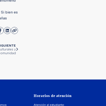
 fenómeno
 Si bien es
añas
IGUIENTE
ulturales y
 comunidad
Horarios de atención
arnos
Atención al estudiante: