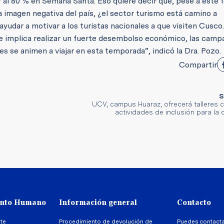
r al 80 % en Semana Santa. Eso quiere decir que, pese a este
na imagen negativa del país, ¿el sector turismo está camino a
dar a motivar a los turistas nacionales a que visiten Cusco.
ue implica realizar un fuerte desembolso económico, las camp
es se animen a viajar en esta temporada”, indicó la Dra. Pozo.
Compartir
S
UCV, campus Huaraz, ofrecerá talleres c
actividades de inclusión para la
ento Humano
Información general
Contacto
te
Procedimiento de devolución de
Puedes contact