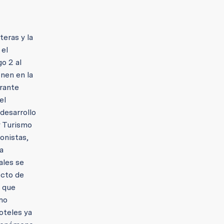
teras y la
 el
o 2 al
enen en la
urante
el
desarrollo
y Turismo
onistas,
a
ales se
ecto de
s que
mo
oteles ya