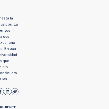
hasta la
huaicos. La
ientos
 a sus
exos, uno
s. En esa
niversidad
la que
picio
continuará
 las
IGUIENTE