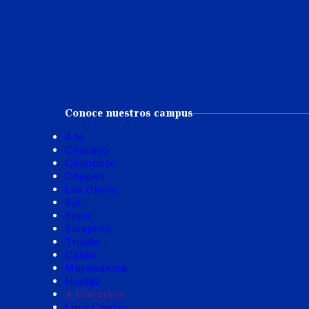
Conoce nuestros campus
Ate
Chiclayo
Chimbote
Chepén
Los Olivos
SJL
Piura
Tarapoto
Trujillo
Callao
Moyobamba
Huaraz
A Distancia
Lima Centro