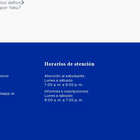
s los daños
por Yaku?
Horarios de atención
arnos
Atención al estudiante:
Lunes a sábado
7:00 a. m. a 9:00 p. m.
Informes e inscripciones:
tsapp al:
Lunes a sábado
8:00 a. m. a 7:00 p. m.