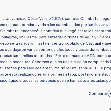
 la Universidad César Vallejo (UCV), campus Chimbote, llegó 
nexos para brindar ayuda a los damnificados por las lluvias y 
V Chimbote, encabezó la comitiva que llegó hasta los asentam
s Milagros, en Casma, para entregar bidones de agua y víveres
uego se trasladaron hasta el centro poblado de Cascajal y an
cos que dejaron varios sembríos afectados y casas derrumbada
a todas las familias afectadas. “Parte de nuestro ADN como u
uienes lo necesitan. Sabemos que es una situación complicada 
ustedes para salir adelante”, refirió la Dra. Tania Ruiz. Es pro
ote está realizando es una primera etapa; posteriormente, 
icológico a todas las personas que se han visto afectadas por
Compartir
S