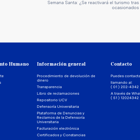
Semana Santa: ¿Se reactivará el turismo tra
ocasionados 
ento Humano
Información general
Contacto
te
Procedimiento de devolución de
Puedes contact
dinero
s
llamando al:
Transparencia
( 01 ) 202-4342
Libro de reclamaciones
A través de Wha
( 51 ) 12024342
Repositorio UCV
Defensoría Universitaria
Plataforma de Denuncias y
Reclamos de la Defensoría
Universitaria
Facturación electrónica
Certificados y Constancias