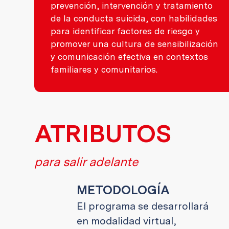
prevención, intervención y tratamiento
de la conducta suicida, con habilidades
para identificar factores de riesgo y
promover una cultura de sensibilización
y comunicación efectiva en contextos
familiares y comunitarios.
ATRIBUTOS
para salir adelante
METODOLOGÍA
El programa se desarrollará
en modalidad virtual,