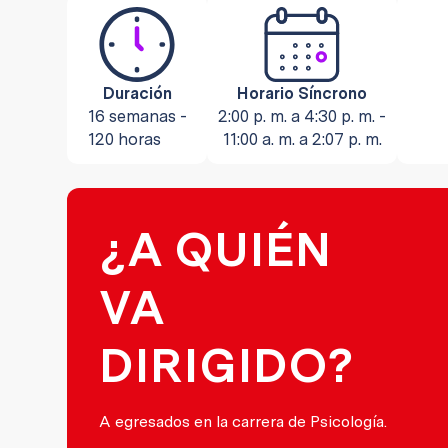
¿A QUIÉN
Duración
Horario Síncrono
VA
16 semanas -
2:00 p. m. a 4:30 p. m. 
120 horas
11:00 a. m. a 2:07 p. m
DIRIGIDO?
A egresados en la carrera de Psicología.