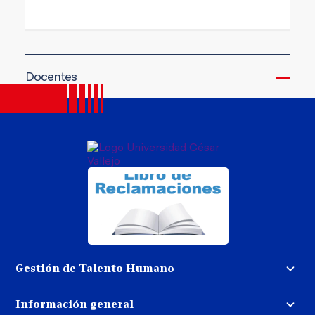
Docentes
Gestión de Talento Humano
Convocatoria docente
Información general
Trabaja con nosotros