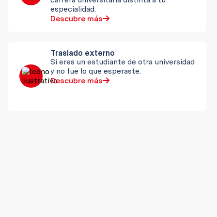
especialidad.
Descubre más
Traslado externo
Si eres un estudiante de otra universidad
y no fue lo que esperaste.
Descubre más
Deportistas destacados o becados
por el PRODAC
Si eres deportista de alta competencia y
tu sueño es seguir una carrera
universitaria.
Descubre más