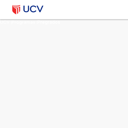
UCV
Programas
Pregrados
|
|