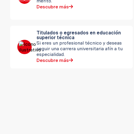
mérito.
Descubre más
Titulados o egresados en educación
superior técnica
Si eres un profesional técnico y deseas
seguir una carrera universitaria afín a tu
especialidad.
Descubre más
Pertenecientes al tercio y quinto
superior
Si eres un alumno destacado y
perteneces al tercio o quinto superior
de tu promoción.
Descubre más
Alfa Ultra