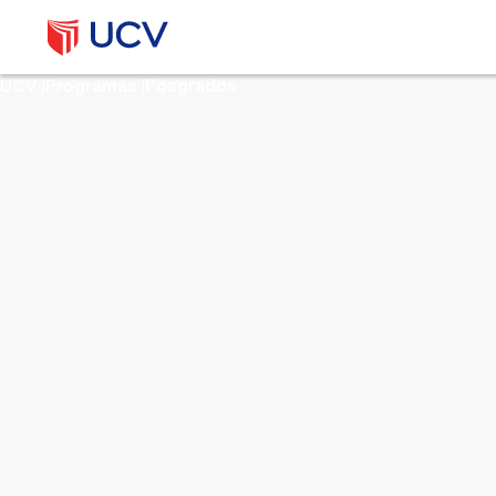
UCV
Programas
Posgrados
|
|