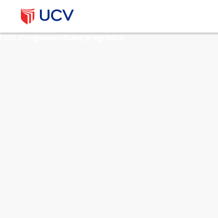
UCV
Programas
Sube pregrados
|
|