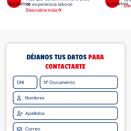
de experiencia laboral.
De
Descubre más