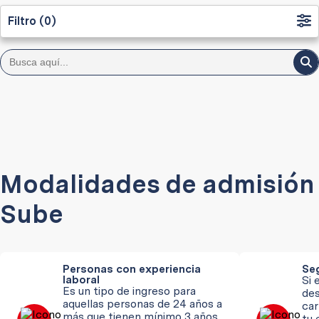
Filtro (0)
Modalidades de admisión
Sube
Personas con experiencia
Seg
laboral
Si 
Es un tipo de ingreso para
des
aquellas personas de 24 años a
car
más que tienen mínimo 3 años
tu 