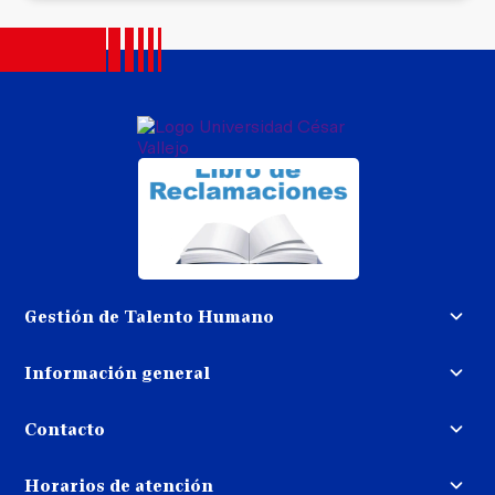
Gestión de Talento Humano
Convocatoria docente
Información general
Trabaja con nosotros
Procedimiento de devolución de
dinero
Contacto
Transparencia
Puedes contactarnos
Libro de reclamaciones
Horarios de atención
llamando al: